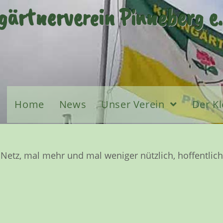
gärtnerverein Pinneberg e.
Home
News
Unser Verein
Der Kl
m Netz, mal mehr und mal weniger nützlich, hoffentli